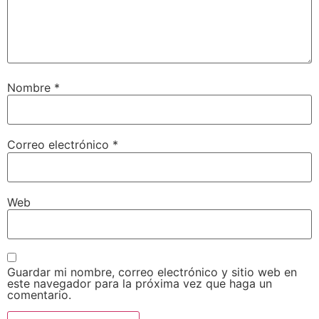
Nombre
*
Correo electrónico
*
Web
Guardar mi nombre, correo electrónico y sitio web en
este navegador para la próxima vez que haga un
comentario.