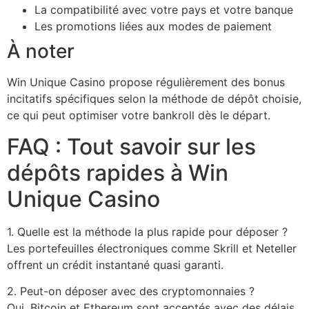
La compatibilité avec votre pays et votre banque
Les promotions liées aux modes de paiement
À noter
Win Unique Casino propose régulièrement des bonus
incitatifs spécifiques selon la méthode de dépôt choisie,
ce qui peut optimiser votre bankroll dès le départ.
FAQ : Tout savoir sur les
dépôts rapides à Win
Unique Casino
1. Quelle est la méthode la plus rapide pour déposer ?
Les portefeuilles électroniques comme Skrill et Neteller
offrent un crédit instantané quasi garanti.
2. Peut-on déposer avec des cryptomonnaies ?
Oui, Bitcoin et Ethereum sont acceptés avec des délais