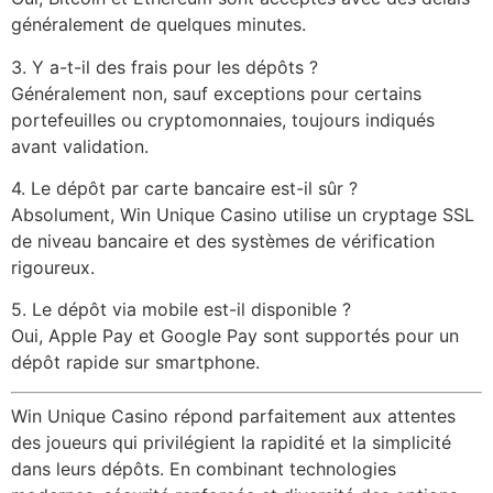
généralement de quelques minutes.
3. Y a-t-il des frais pour les dépôts ?
Généralement non, sauf exceptions pour certains
portefeuilles ou cryptomonnaies, toujours indiqués
avant validation.
4. Le dépôt par carte bancaire est-il sûr ?
Absolument, Win Unique Casino utilise un cryptage SSL
de niveau bancaire et des systèmes de vérification
rigoureux.
5. Le dépôt via mobile est-il disponible ?
Oui, Apple Pay et Google Pay sont supportés pour un
dépôt rapide sur smartphone.
Win Unique Casino répond parfaitement aux attentes
des joueurs qui privilégient la rapidité et la simplicité
dans leurs dépôts. En combinant technologies