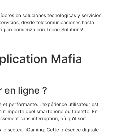
íderes en soluciones tecnológicas y servicios
servicios, desde telecomunicaciones hasta
ológico comienza con Tecno Solutions!
plication Mafia
 en ligne ?
et performante. L’expérience utilisateur est
s n’importe quel smartphone ou tablette. En
ssement sans interruption, où qu’il soit.
s le secteur iGaming. Cette présence digitale