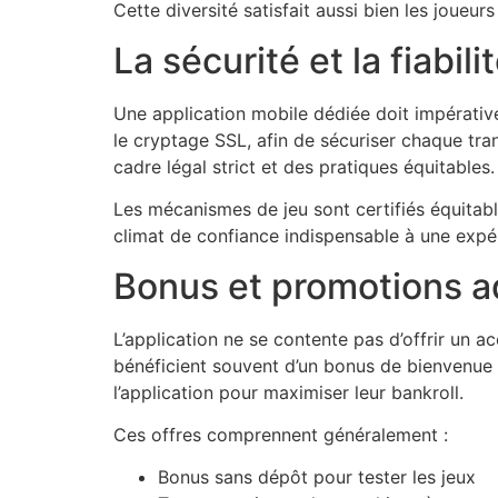
Cette diversité satisfait aussi bien les joueu
La sécurité et la fiabil
Une application mobile dédiée doit impérative
le cryptage SSL, afin de sécuriser chaque tra
cadre légal strict et des pratiques équitables.
Les mécanismes de jeu sont certifiés équitabl
climat de confiance indispensable à une expér
Bonus et promotions ad
L’application ne se contente pas d’offrir un 
bénéficient souvent d’un bonus de bienvenue sp
l’application pour maximiser leur bankroll.
Ces offres comprennent généralement :
Bonus sans dépôt pour tester les jeux