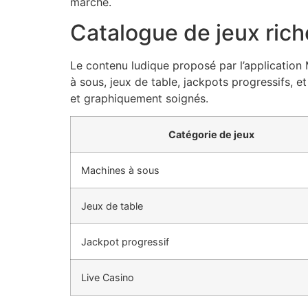
marché.
Catalogue de jeux riche
Le contenu ludique proposé par l’application
à sous, jeux de table, jackpots progressifs, e
et graphiquement soignés.
Catégorie de jeux
Machines à sous
Jeux de table
Jackpot progressif
Live Casino