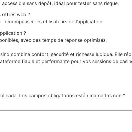
ccessible sans dépôt, idéal pour tester sans risque.
s offres web ?
 récompenser les utilisateurs de l’application.
pplication ?
sponibles, avec des temps de réponse optimisés.
Casino combine confort, sécurité et richesse ludique. Elle r
ateforme fiable et performante pour vos sessions de casino 
blicada.
Los campos obligatorios están marcados con
*