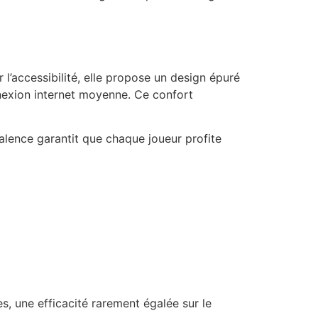
l’accessibilité, elle propose un design épuré
nexion internet moyenne. Ce confort
yvalence garantit que chaque joueur profite
s, une efficacité rarement égalée sur le