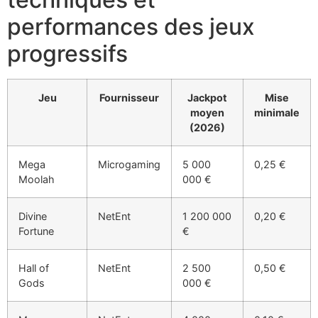
performances des jeux
progressifs
Jeu
Fournisseur
Jackpot
Mise
moyen
minimale
(2026)
Mega
Microgaming
5 000
0,25 €
Moolah
000 €
Divine
NetEnt
1 200 000
0,20 €
Fortune
€
Hall of
NetEnt
2 500
0,50 €
Gods
000 €