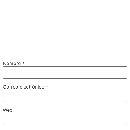
Nombre
*
Correo electrónico
*
Web