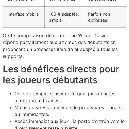
Interface mobile
100 % adaptée,
Parfois non
simple
optimisée
Cette comparaison démontre que Winner Casino
répond parfaitement aux attentes des débutants en
proposant un processus limpide et adapté à tous les
supports.
Les bénéfices directs pour
les joueurs débutants
Gain de temps : s’inscrire en quelques minutes
plutôt qu’en dizaines.
Moins de stress : absence de procédures lourdes
ou intimidantes.
Accès immédiat aux jeux : la porte d’entrée vers le
divertissement reste ouverte.