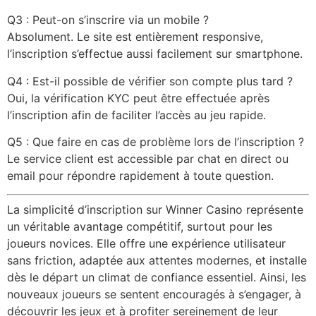
Q3 : Peut-on s’inscrire via un mobile ?
Absolument. Le site est entièrement responsive,
l’inscription s’effectue aussi facilement sur smartphone.
Q4 : Est-il possible de vérifier son compte plus tard ?
Oui, la vérification KYC peut être effectuée après
l’inscription afin de faciliter l’accès au jeu rapide.
Q5 : Que faire en cas de problème lors de l’inscription ?
Le service client est accessible par chat en direct ou
email pour répondre rapidement à toute question.
La simplicité d’inscription sur Winner Casino représente
un véritable avantage compétitif, surtout pour les
joueurs novices. Elle offre une expérience utilisateur
sans friction, adaptée aux attentes modernes, et installe
dès le départ un climat de confiance essentiel. Ainsi, les
nouveaux joueurs se sentent encouragés à s’engager, à
découvrir les jeux et à profiter sereinement de leur