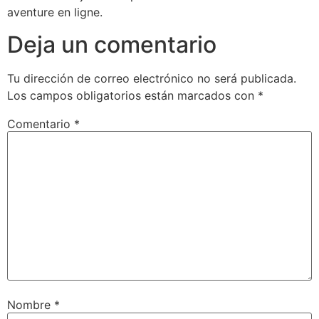
aventure en ligne.
Deja un comentario
Tu dirección de correo electrónico no será publicada.
Los campos obligatorios están marcados con
*
Comentario
*
Nombre
*