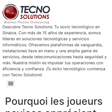
Descubre Tecno Solutions: Tu socio tecnológico en
Sinaloa. Con más de 15 años de experiencia, somos
líderes en soluciones tecnológicas y servicios
informáticos. Ofrecemos plataformas de vanguardia,
instalaciones llave en mano y una amplia gama de
servicios, desde telecomunicaciones hasta seguridad y
más. Nuestra misión es impulsar tus operaciones con
eficiencia y confianza. ¡Tu éxito tecnológico comienza
con Tecno Solutions!
Pourquoi les joueurs