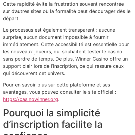
Cette rapidité évite la frustration souvent rencontrée
sur d’autres sites où la formalité peut décourager dès le
départ.
Le processus est également transparent : aucune
surprise, aucun document impossible à fournir
immédiatement. Cette accessibilité est essentielle pour
les nouveaux joueurs, qui souhaitent tester le casino
sans perdre de temps. De plus, Winner Casino offre un
support clair lors de l’inscription, ce qui rassure ceux
qui découvrent cet univers.
Pour en savoir plus sur cette plateforme et ses
avantages, vous pouvez consulter le site officiel :
https://casinowinner.org
.
Pourquoi la simplicité
d’inscription facilite la