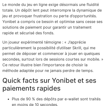
Le monde du jeu en ligne exige désormais une fluidité
totale. Un dépôt lent peut interrompre la dynamique de
jeu et provoquer frustration ou perte d’opportunités.
Yonibet a compris ce besoin et optimise sans cesse ses
solutions de paiement pour garantir un traitement
rapide et sécurisé des fonds.
Un joueur expérimenté témoigne : « J’apprécie
particulièrement la possibilité d’utiliser Skrill, qui me
permet de déposer et commencer à jouer en quelques
secondes, surtout lors de sessions courtes sur mobile. »
Ce retour illustre bien l’importance de choisir la
méthode adaptée pour ne jamais perdre de temps.
Quick facts sur Yonibet et ses
paiements rapides
Plus de 90 % des dépôts par e-wallet sont traités
en moins de 10 secondes.