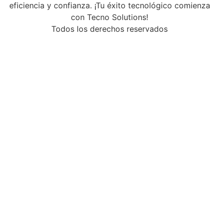
eficiencia y confianza. ¡Tu éxito tecnológico comienza
con Tecno Solutions!
Todos los derechos reservados