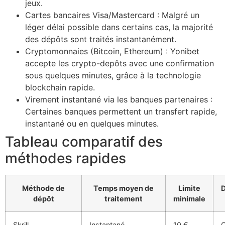
jeux.
Cartes bancaires Visa/Mastercard : Malgré un
léger délai possible dans certains cas, la majorité
des dépôts sont traités instantanément.
Cryptomonnaies (Bitcoin, Ethereum) : Yonibet
accepte les crypto-depôts avec une confirmation
sous quelques minutes, grâce à la technologie
blockchain rapide.
Virement instantané via les banques partenaires :
Certaines banques permettent un transfert rapide,
instantané ou en quelques minutes.
Tableau comparatif des
méthodes rapides
Méthode de
Temps moyen de
Limite
D
dépôt
traitement
minimale
Skrill
Instantané
10 €
O