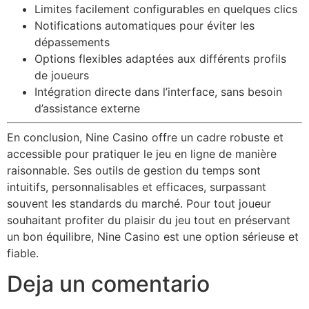
Limites facilement configurables en quelques clics
Notifications automatiques pour éviter les
dépassements
Options flexibles adaptées aux différents profils
de joueurs
Intégration directe dans l’interface, sans besoin
d’assistance externe
En conclusion, Nine Casino offre un cadre robuste et
accessible pour pratiquer le jeu en ligne de manière
raisonnable. Ses outils de gestion du temps sont
intuitifs, personnalisables et efficaces, surpassant
souvent les standards du marché. Pour tout joueur
souhaitant profiter du plaisir du jeu tout en préservant
un bon équilibre, Nine Casino est une option sérieuse et
fiable.
Deja un comentario