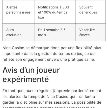
Alertes
Notifications à 80%
Souvent
personnalisées
et 100% du temps
génériques
fixé
Auto-
De 1 semaine à 6
Variabilité
exclusion
mois
élevée
Nine Casino se démarque donc par une flexibilité plus
importante dans la gestion du temps de jeu, ce qui
reflète son engagement envers une pratique saine.
Avis d’un joueur
expérimenté
En tant que joueur régulier, j’apprécie particulièrement
les alertes de temps de Nine Casino qui m’aident à
garder la discipline sur mes sessions. La possibilité de