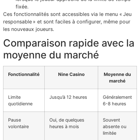
fixée.
Ces fonctionnalités sont accessibles via le menu « Jeu
responsable » et sont faciles à configurer, même pour
les nouveaux joueurs.
Comparaison rapide avec la
moyenne du marché
Fonctionnalité
Nine Casino
Moyenne du
marché
Limite
Jusqu’à 12 heures
Généralement
quotidienne
6-8 heures
Pause
Oui, de quelques
Souvent
volontaire
heures à mois
absente ou
limitée