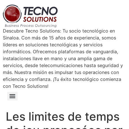
Descubre Tecno Solutions: Tu socio tecnológico en
Sinaloa. Con más de 15 años de experiencia, somos
líderes en soluciones tecnológicas y servicios
informáticos. Ofrecemos plataformas de vanguardia,
instalaciones llave en mano y una amplia gama de
servicios, desde telecomunicaciones hasta seguridad y
más. Nuestra misión es impulsar tus operaciones con
eficiencia y confianza. ¡Tu éxito tecnológico comienza
con Tecno Solutions!
Les limites de temps