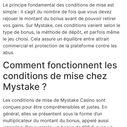
Le principe fondamental des conditions de mise est
simple : il s’agit du nombre de fois que vous devez
rejouer le montant du bonus avant de pouvoir retirer
vos gains. Sur Mystake, ces conditions varient selon le
type de bonus, la méthode de dépôt, et parfois même
le jeu choisi. Cela assure un équilibre entre attrait
commercial et protection de la plateforme contre les
abus.
Comment fonctionnent les
conditions de mise chez
Mystake ?
Les conditions de mise de Mystake Casino sont
conçues pour être compréhensibles et justes. En
général, elles se présentent sous la forme d’un
multiplicateur du montant du bonus, appelé aussi