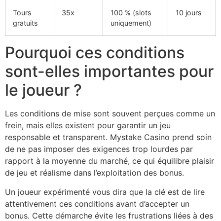
Tours
35x
100 % (slots
10 jours
gratuits
uniquement)
Pourquoi ces conditions
sont-elles importantes pour
le joueur ?
Les conditions de mise sont souvent perçues comme un
frein, mais elles existent pour garantir un jeu
responsable et transparent. Mystake Casino prend soin
de ne pas imposer des exigences trop lourdes par
rapport à la moyenne du marché, ce qui équilibre plaisir
de jeu et réalisme dans l’exploitation des bonus.
Un joueur expérimenté vous dira que la clé est de lire
attentivement ces conditions avant d’accepter un
bonus. Cette démarche évite les frustrations liées à des