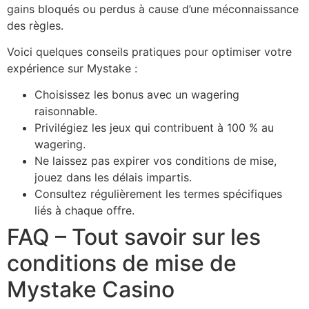
gains bloqués ou perdus à cause d’une méconnaissance
des règles.
Voici quelques conseils pratiques pour optimiser votre
expérience sur Mystake :
Choisissez les bonus avec un wagering
raisonnable.
Privilégiez les jeux qui contribuent à 100 % au
wagering.
Ne laissez pas expirer vos conditions de mise,
jouez dans les délais impartis.
Consultez régulièrement les termes spécifiques
liés à chaque offre.
FAQ – Tout savoir sur les
conditions de mise de
Mystake Casino