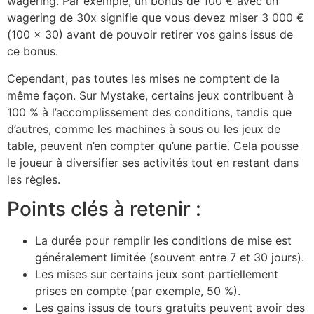
wagering. Par exemple, un bonus de 100 € avec un
wagering de 30x signifie que vous devez miser 3 000 €
(100 × 30) avant de pouvoir retirer vos gains issus de
ce bonus.
Cependant, pas toutes les mises ne comptent de la
même façon. Sur Mystake, certains jeux contribuent à
100 % à l’accomplissement des conditions, tandis que
d’autres, comme les machines à sous ou les jeux de
table, peuvent n’en compter qu’une partie. Cela pousse
le joueur à diversifier ses activités tout en restant dans
les règles.
Points clés à retenir :
La durée pour remplir les conditions de mise est
généralement limitée (souvent entre 7 et 30 jours).
Les mises sur certains jeux sont partiellement
prises en compte (par exemple, 50 %).
Les gains issus de tours gratuits peuvent avoir des