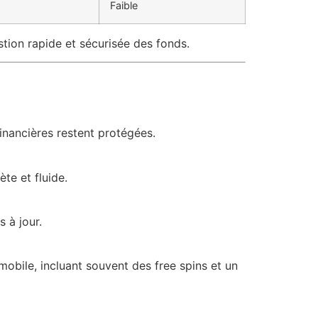
Faible
stion rapide et sécurisée des fonds.
inancières restent protégées.
te et fluide.
s à jour.
obile, incluant souvent des free spins et un