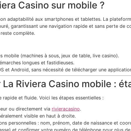
iera Casino sur mobile ?
son adaptabilité aux smartphones et tablettes. La plateform
épuré, garantissant une navigation rapide et sans perte de 
 reste complète.
s mobile (machines à sous, jeux de table, live casino).
 démarches longues et fastidieuses.
S et Android, sans nécessité de télécharger une applicatio
 La Riviera Casino mobile : ét
 rapide et fluide. Voici les étapes essentielles :
teur ou directement via
rivieracasino
.
néralement visible en haut à droite.
ions personnelles : nom, prénom, date de naissance et coo
passe) et confirmer votre numéro de téléphone pour plus de 