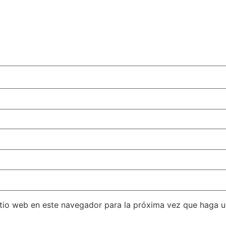
itio web en este navegador para la próxima vez que haga 