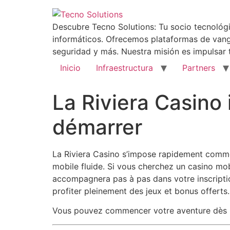
Descubre Tecno Solutions: Tu socio tecnológi
informáticos. Ofrecemos plataformas de vang
seguridad y más. Nuestra misión es impulsar 
Inicio
Infraestructura
Partners
La Riviera Casino 
démarrer
La Riviera Casino s’impose rapidement comme
mobile fluide. Si vous cherchez un casino mob
accompagnera pas à pas dans votre inscriptio
profiter pleinement des jeux et bonus offerts.
Vous pouvez commencer votre aventure dès 