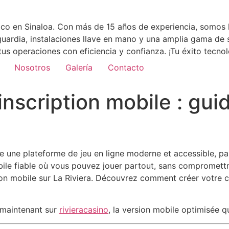
co en Sinaloa. Con más de 15 años de experiencia, somos l
uardia, instalaciones llave en mano y una amplia gama de 
tus operaciones con eficiencia y confianza. ¡Tu éxito tecn
Nosotros
Galería
Contacto
inscription mobile : gui
 une plateforme de jeu en ligne moderne et accessible, pa
ile fiable où vous pouvez jouer partout, sans compromettre 
n mobile sur La Riviera. Découvrez comment créer votre co
maintenant sur
rivieracasino
, la version mobile optimisée qu