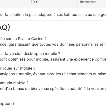
20 €
Instantané
ir la solution la plus adaptée à ses habitudes, avec une ge
AQ)
sée sur La Riviera Casino ?
ancé, garantissant que toutes vos données personnelles et f
 sur la version desktop en mobile ?
, sont optimisés pour mobile, assurant une expérience complè
ur jouer sur mobile ?
navigateur mobile, évitant ainsi les téléchargements et mise
ant via mobile ?
t d’un bonus de bienvenue spécifique adapté à la version m
ription ?