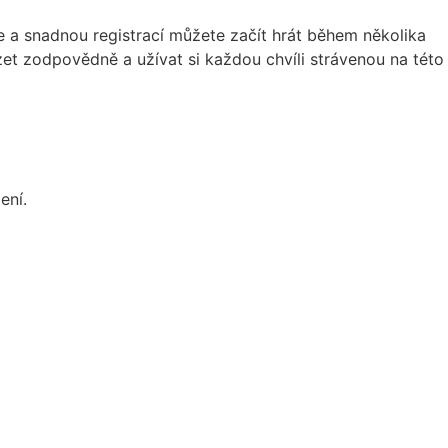
e a snadnou registrací můžete začít hrát během několika
et zodpovědně a užívat si každou chvíli strávenou na této
ení.