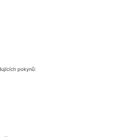
dujících pokynů: