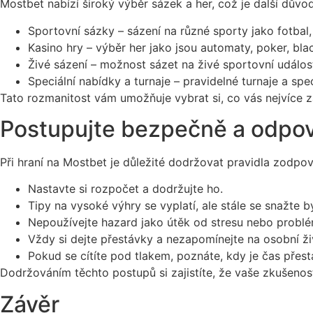
Mostbet nabízí široký výběr sázek a her, což je další důvod,
Sportovní sázky – sázení na různé sporty jako fotbal, 
Kasino hry – výběr her jako jsou automaty, poker, black
Živé sázení – možnost sázet na živé sportovní událos
Speciální nabídky a turnaje – pravidelné turnaje a spe
Tato rozmanitost vám umožňuje vybrat si, co vás nejvíce za
Postupujte bezpečně a odpo
Při hraní na Mostbet je důležité dodržovat pravidla zodpov
Nastavte si rozpočet a dodržujte ho.
Tipy na vysoké výhry se vyplatí, ale stále se snažte bý
Nepoužívejte hazard jako útěk od stresu nebo problé
Vždy si dejte přestávky a nezapomínejte na osobní ži
Pokud se cítíte pod tlakem, poznáte, kdy je čas přest
Dodržováním těchto postupů si zajistíte, že vaše zkušeno
Závěr