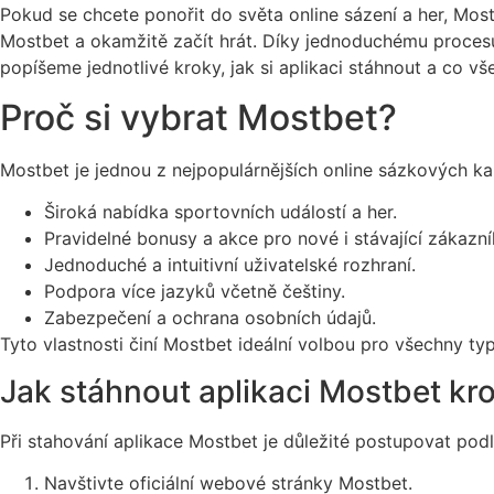
Pokud se chcete ponořit do světa online sázení a her, Mos
Mostbet a okamžitě začít hrát. Díky jednoduchému procesu 
popíšeme jednotlivé kroky, jak si aplikaci stáhnout a co vš
Proč si vybrat Mostbet?
Mostbet je jednou z nejpopulárnějších online sázkových ka
Široká nabídka sportovních událostí a her.
Pravidelné bonusy a akce pro nové i stávající zákazní
Jednoduché a intuitivní uživatelské rozhraní.
Podpora více jazyků včetně češtiny.
Zabezpečení a ochrana osobních údajů.
Tyto vlastnosti činí Mostbet ideální volbou pro všechny ty
Jak stáhnout aplikaci Mostbet kr
Při stahování aplikace Mostbet je důležité postupovat podle 
Navštivte oficiální webové stránky Mostbet.