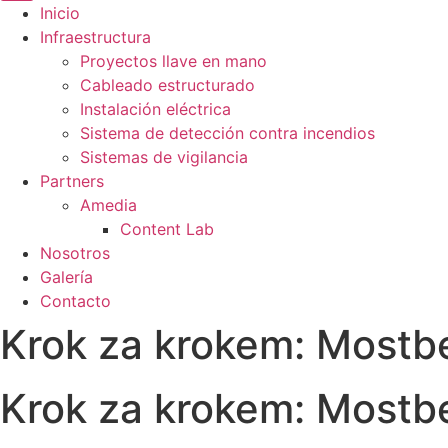
Inicio
Infraestructura
Proyectos llave en mano
Cableado estructurado
Instalación eléctrica
Sistema de detección contra incendios
Sistemas de vigilancia
Partners
Amedia
Content Lab
Nosotros
Galería
Contacto
Krok za krokem: Mostbe
Krok za krokem: Mostbe