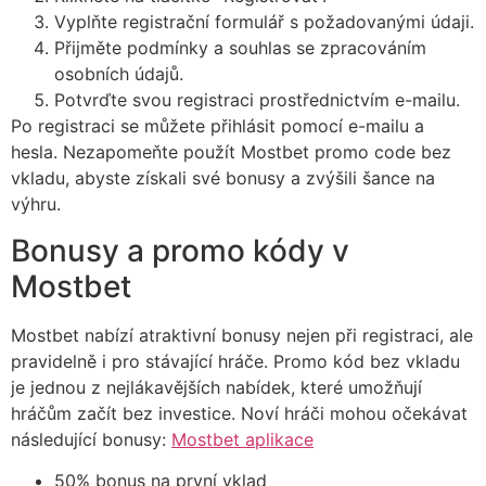
Vyplňte registrační formulář s požadovanými údaji.
Přijměte podmínky a souhlas se zpracováním
osobních údajů.
Potvrďte svou registraci prostřednictvím e-mailu.
Po registraci se můžete přihlásit pomocí e-mailu a
hesla. Nezapomeňte použít Mostbet promo code bez
vkladu, abyste získali své bonusy a zvýšili šance na
výhru.
Bonusy a promo kódy v
Mostbet
Mostbet nabízí atraktivní bonusy nejen při registraci, ale
pravidelně i pro stávající hráče. Promo kód bez vkladu
je jednou z nejlákavějších nabídek, které umožňují
hráčům začít bez investice. Noví hráči mohou očekávat
následující bonusy:
Mostbet aplikace
50% bonus na první vklad