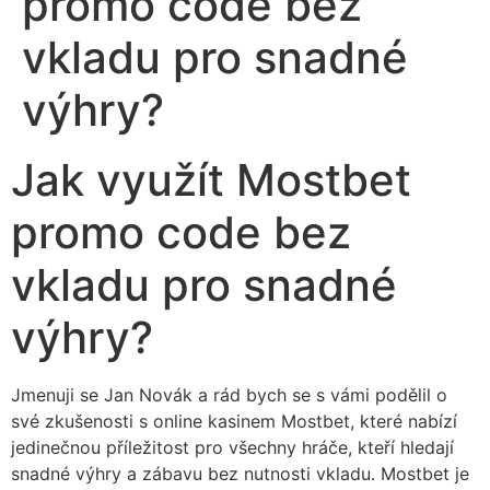
promo code bez
vkladu pro snadné
výhry?
Jak využít Mostbet
promo code bez
vkladu pro snadné
výhry?
Jmenuji se Jan Novák a rád bych se s vámi podělil o
své zkušenosti s online kasinem Mostbet, které nabízí
jedinečnou příležitost pro všechny hráče, kteří hledají
snadné výhry a zábavu bez nutnosti vkladu. Mostbet je