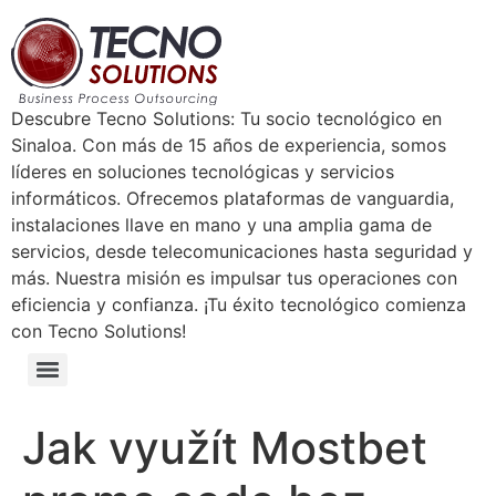
Descubre Tecno Solutions: Tu socio tecnológico en
Sinaloa. Con más de 15 años de experiencia, somos
líderes en soluciones tecnológicas y servicios
informáticos. Ofrecemos plataformas de vanguardia,
instalaciones llave en mano y una amplia gama de
servicios, desde telecomunicaciones hasta seguridad y
más. Nuestra misión es impulsar tus operaciones con
eficiencia y confianza. ¡Tu éxito tecnológico comienza
con Tecno Solutions!
Jak využít Mostbet