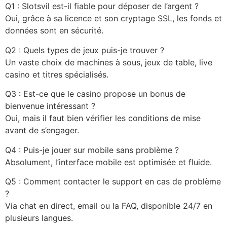
Q1 : Slotsvil est-il fiable pour déposer de l’argent ?
Oui, grâce à sa licence et son cryptage SSL, les fonds et
données sont en sécurité.
Q2 : Quels types de jeux puis-je trouver ?
Un vaste choix de machines à sous, jeux de table, live
casino et titres spécialisés.
Q3 : Est-ce que le casino propose un bonus de
bienvenue intéressant ?
Oui, mais il faut bien vérifier les conditions de mise
avant de s’engager.
Q4 : Puis-je jouer sur mobile sans problème ?
Absolument, l’interface mobile est optimisée et fluide.
Q5 : Comment contacter le support en cas de problème
?
Via chat en direct, email ou la FAQ, disponible 24/7 en
plusieurs langues.