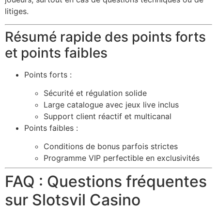
litiges.
Résumé rapide des points forts
et points faibles
Points forts :
Sécurité et régulation solide
Large catalogue avec jeux live inclus
Support client réactif et multicanal
Points faibles :
Conditions de bonus parfois strictes
Programme VIP perfectible en exclusivités
FAQ : Questions fréquentes
sur Slotsvil Casino