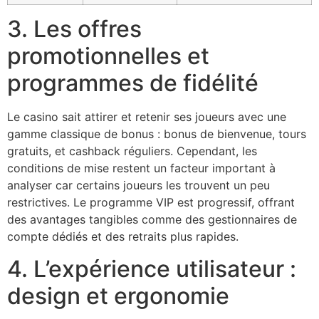
3. Les offres
promotionnelles et
programmes de fidélité
Le casino sait attirer et retenir ses joueurs avec une
gamme classique de bonus : bonus de bienvenue, tours
gratuits, et cashback réguliers. Cependant, les
conditions de mise restent un facteur important à
analyser car certains joueurs les trouvent un peu
restrictives. Le programme VIP est progressif, offrant
des avantages tangibles comme des gestionnaires de
compte dédiés et des retraits plus rapides.
4. L’expérience utilisateur :
design et ergonomie