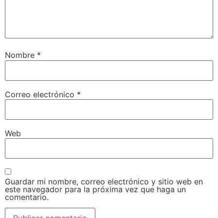
Nombre
*
Correo electrónico
*
Web
Guardar mi nombre, correo electrónico y sitio web en
este navegador para la próxima vez que haga un
comentario.