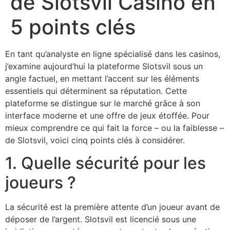
de Slotsvil Casino en
5 points clés
En tant qu’analyste en ligne spécialisé dans les casinos,
j’examine aujourd’hui la plateforme Slotsvil sous un
angle factuel, en mettant l’accent sur les éléments
essentiels qui déterminent sa réputation. Cette
plateforme se distingue sur le marché grâce à son
interface moderne et une offre de jeux étoffée. Pour
mieux comprendre ce qui fait la force – ou la faiblesse –
de Slotsvil, voici cinq points clés à considérer.
1. Quelle sécurité pour les
joueurs ?
La sécurité est la première attente d’un joueur avant de
déposer de l’argent. Slotsvil est licencié sous une