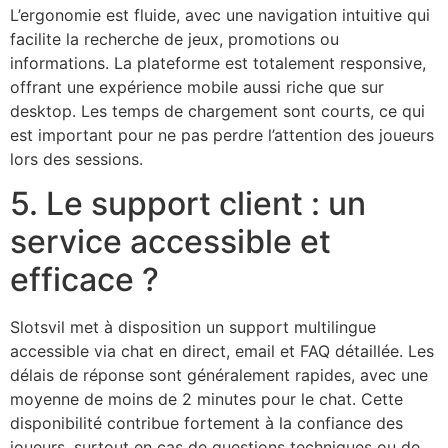
L’ergonomie est fluide, avec une navigation intuitive qui
facilite la recherche de jeux, promotions ou
informations. La plateforme est totalement responsive,
offrant une expérience mobile aussi riche que sur
desktop. Les temps de chargement sont courts, ce qui
est important pour ne pas perdre l’attention des joueurs
lors des sessions.
5. Le support client : un
service accessible et
efficace ?
Slotsvil met à disposition un support multilingue
accessible via chat en direct, email et FAQ détaillée. Les
délais de réponse sont généralement rapides, avec une
moyenne de moins de 2 minutes pour le chat. Cette
disponibilité contribue fortement à la confiance des
joueurs, surtout en cas de questions techniques ou de