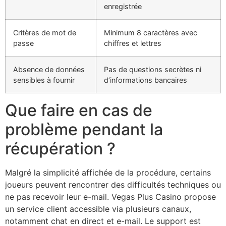
enregistrée
Critères de mot de
Minimum 8 caractères avec
passe
chiffres et lettres
Absence de données
Pas de questions secrètes ni
sensibles à fournir
d’informations bancaires
Que faire en cas de
problème pendant la
récupération ?
Malgré la simplicité affichée de la procédure, certains
joueurs peuvent rencontrer des difficultés techniques ou
ne pas recevoir leur e-mail. Vegas Plus Casino propose
un service client accessible via plusieurs canaux,
notamment chat en direct et e-mail. Le support est