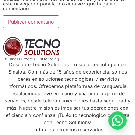
este navegador para la próxima vez que haga un
comentario.
Descubre Tecno Solutions: Tu socio tecnológico en
Sinaloa. Con más de 15 años de experiencia, somos
líderes en soluciones tecnológicas y servicios
informáticos. Ofrecemos plataformas de vanguardia,
instalaciones llave en mano y una amplia gama de
servicios, desde telecomunicaciones hasta seguridad y
más. Nuestra misión es impulsar tus operaciones con
eficiencia y confianza. ¡Tu éxito tecnológico comienza
con Tecno Solutions!
Todos los derechos reservados