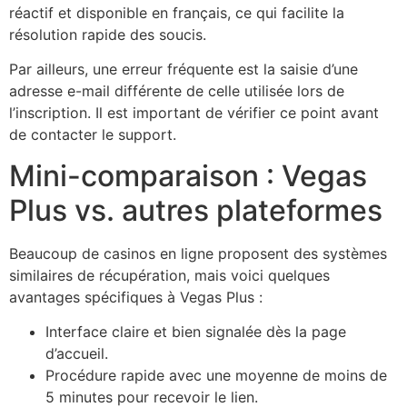
réactif et disponible en français, ce qui facilite la
résolution rapide des soucis.
Par ailleurs, une erreur fréquente est la saisie d’une
adresse e-mail différente de celle utilisée lors de
l’inscription. Il est important de vérifier ce point avant
de contacter le support.
Mini-comparaison : Vegas
Plus vs. autres plateformes
Beaucoup de casinos en ligne proposent des systèmes
similaires de récupération, mais voici quelques
avantages spécifiques à Vegas Plus :
Interface claire et bien signalée dès la page
d’accueil.
Procédure rapide avec une moyenne de moins de
5 minutes pour recevoir le lien.