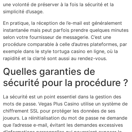
une volonté de préserver à la fois la sécurité et la
simplicité d’usage.
En pratique, la réception de l’e-mail est généralement
instantanée mais peut parfois prendre quelques minutes
selon votre fournisseur de messagerie. C’est une
procédure comparable à celle d’autres plateformes, par
exemple dans le style tortuga casino en ligne, où la
rapidité et la clarté sont aussi au rendez-vous.
Quelles garanties de
sécurité pour la procédure ?
La sécurité est un point essentiel dans la gestion des
mots de passe. Vegas Plus Casino utilise un système de
chiffrement SSL pour protéger les données de ses
joueurs. La réinitialisation du mot de passe ne demande
que l’adresse e-mail, évitant les demandes excessives