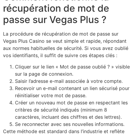
récupération de mot de
passe sur Vegas Plus ?
La procédure de récupération de mot de passe sur
Vegas Plus Casino se veut simple et rapide, répondant
aux normes habituelles de sécurité. Si vous avez oublié
vos identifiants, il suffit de suivre ces étapes clés :
Cliquer sur le lien « Mot de passe oublié ? » visible
sur la page de connexion.
Saisir l’adresse e-mail associée à votre compte.
Recevoir un e-mail contenant un lien sécurisé pour
réinitialiser votre mot de passe.
Créer un nouveau mot de passe en respectant les
critères de sécurité indiqués (minimum 8
caractères, incluant des chiffres et des lettres).
Se reconnecter avec ses nouvelles informations.
Cette méthode est standard dans l’industrie et reflète