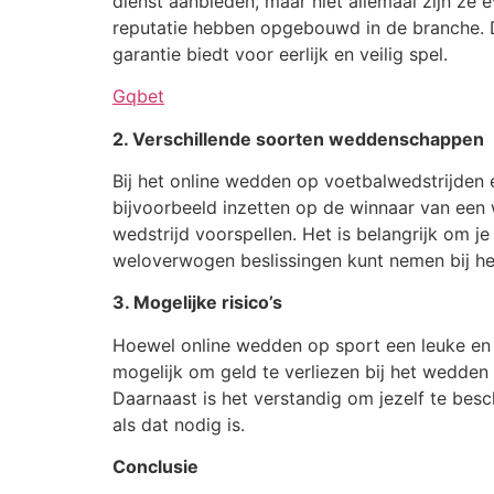
dienst aanbieden, maar niet allemaal zijn ze
reputatie hebben opgebouwd in de branche. D
garantie biedt voor eerlijk en veilig spel.
Gqbet
2. Verschillende soorten weddenschappen
Bij het online wedden op voetbalwedstrijden 
bijvoorbeeld inzetten op de winnaar van een 
wedstrijd voorspellen. Het is belangrijk om 
weloverwogen beslissingen kunt nemen bij h
3. Mogelijke risico’s
Hoewel online wedden op sport een leuke en s
mogelijk om geld te verliezen bij het wedden 
Daarnaast is het verstandig om jezelf te besc
als dat nodig is.
Conclusie