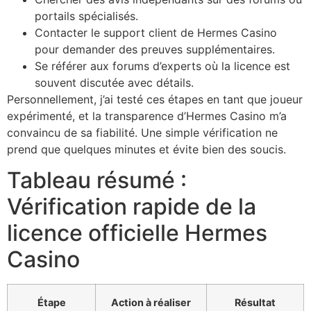
portails spécialisés.
Contacter le support client de Hermes Casino
pour demander des preuves supplémentaires.
Se référer aux forums d’experts où la licence est
souvent discutée avec détails.
Personnellement, j’ai testé ces étapes en tant que joueur
expérimenté, et la transparence d’Hermes Casino m’a
convaincu de sa fiabilité. Une simple vérification ne
prend que quelques minutes et évite bien des soucis.
Tableau résumé :
Vérification rapide de la
licence officielle Hermes
Casino
Étape
Action à réaliser
Résultat