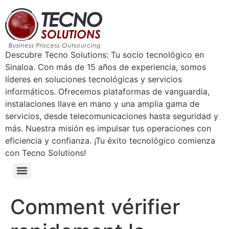
Descubre Tecno Solutions: Tu socio tecnológico en
Sinaloa. Con más de 15 años de experiencia, somos
líderes en soluciones tecnológicas y servicios
informáticos. Ofrecemos plataformas de vanguardia,
instalaciones llave en mano y una amplia gama de
servicios, desde telecomunicaciones hasta seguridad y
más. Nuestra misión es impulsar tus operaciones con
eficiencia y confianza. ¡Tu éxito tecnológico comienza
con Tecno Solutions!
Comment vérifier