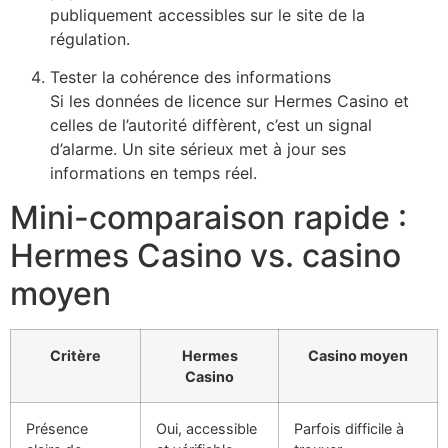
publiquement accessibles sur le site de la
régulation.
Tester la cohérence des informations
Si les données de licence sur Hermes Casino et
celles de l’autorité diffèrent, c’est un signal
d’alarme. Un site sérieux met à jour ses
informations en temps réel.
Mini-comparaison rapide :
Hermes Casino vs. casino
moyen
Critère
Hermes
Casino moyen
Casino
Présence
Oui, accessible
Parfois difficile à