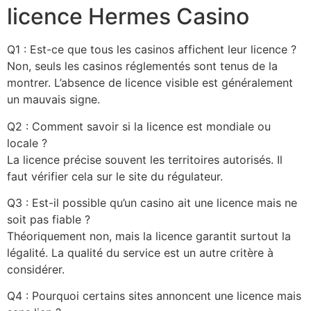
licence Hermes Casino
Q1 : Est-ce que tous les casinos affichent leur licence ?
Non, seuls les casinos réglementés sont tenus de la
montrer. L’absence de licence visible est généralement
un mauvais signe.
Q2 : Comment savoir si la licence est mondiale ou
locale ?
La licence précise souvent les territoires autorisés. Il
faut vérifier cela sur le site du régulateur.
Q3 : Est-il possible qu’un casino ait une licence mais ne
soit pas fiable ?
Théoriquement non, mais la licence garantit surtout la
légalité. La qualité du service est un autre critère à
considérer.
Q4 : Pourquoi certains sites annoncent une licence mais