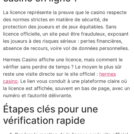
La licence représente la preuve que le casino respecte
des normes strictes en matière de sécurité, de
protection des joueurs et de jeux équitables. Sans
licence officielle, un site peut être frauduleux, exposant
les joueurs à des risques sérieux : pertes financières,
absence de recours, voire vol de données personnelles.
Hermes Casino affiche une licence, mais comment le
vérifier sans perdre de temps ? Le moyen le plus sûr
reste une visite directe sur le site officiel :
hermes
casino
. Le lien vous conduit à une plateforme claire où
la licence est affichée, souvent en bas de page, avec un
numéro et l’autorité délivrante.
Étapes clés pour une
vérification rapide