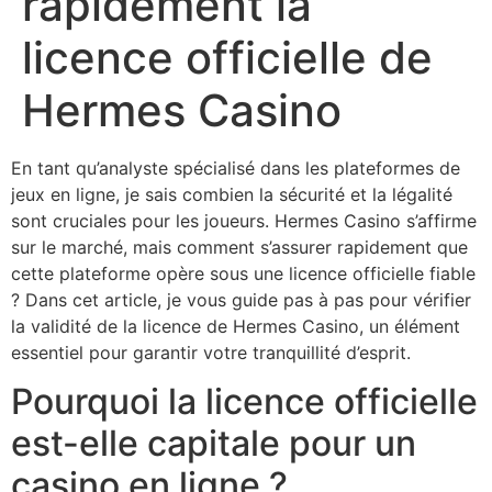
rapidement la
licence officielle de
Hermes Casino
En tant qu’analyste spécialisé dans les plateformes de
jeux en ligne, je sais combien la sécurité et la légalité
sont cruciales pour les joueurs. Hermes Casino s’affirme
sur le marché, mais comment s’assurer rapidement que
cette plateforme opère sous une licence officielle fiable
? Dans cet article, je vous guide pas à pas pour vérifier
la validité de la licence de Hermes Casino, un élément
essentiel pour garantir votre tranquillité d’esprit.
Pourquoi la licence officielle
est-elle capitale pour un
casino en ligne ?