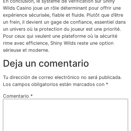
En conclusion, le système de vérification sur Shiny
Wilds Casino joue un rôle déterminant pour offrir une
expérience sécurisée, fiable et fluide. Plutôt que d’être
un frein, il devient un gage de confiance, essentiel dans
un univers où la protection du joueur est une priorité.
Pour ceux qui veulent une plateforme où la sécurité
rime avec efficience, Shiny Wilds reste une option
sérieuse et moderne.
Deja un comentario
Tu dirección de correo electrónico no será publicada.
Los campos obligatorios están marcados con
*
Comentario
*