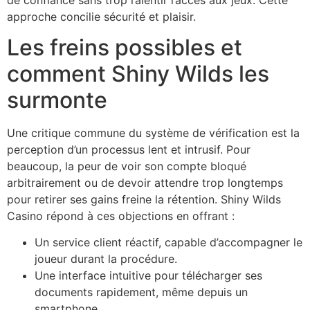
approche concilie sécurité et plaisir.
Les freins possibles et
comment Shiny Wilds les
surmonte
Une critique commune du système de vérification est la
perception d’un processus lent et intrusif. Pour
beaucoup, la peur de voir son compte bloqué
arbitrairement ou de devoir attendre trop longtemps
pour retirer ses gains freine la rétention. Shiny Wilds
Casino répond à ces objections en offrant :
Un service client réactif, capable d’accompagner le
joueur durant la procédure.
Une interface intuitive pour télécharger ses
documents rapidement, même depuis un
smartphone.