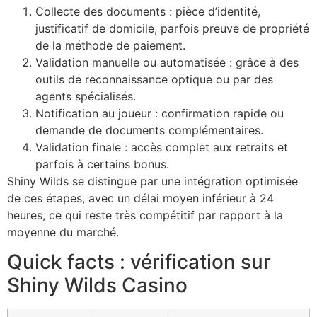
Collecte des documents : pièce d’identité,
justificatif de domicile, parfois preuve de propriété
de la méthode de paiement.
Validation manuelle ou automatisée : grâce à des
outils de reconnaissance optique ou par des
agents spécialisés.
Notification au joueur : confirmation rapide ou
demande de documents complémentaires.
Validation finale : accès complet aux retraits et
parfois à certains bonus.
Shiny Wilds se distingue par une intégration optimisée
de ces étapes, avec un délai moyen inférieur à 24
heures, ce qui reste très compétitif par rapport à la
moyenne du marché.
Quick facts : vérification sur
Shiny Wilds Casino