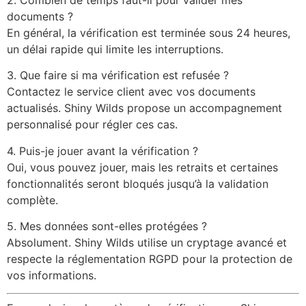
documents ?
En général, la vérification est terminée sous 24 heures,
un délai rapide qui limite les interruptions.
3. Que faire si ma vérification est refusée ?
Contactez le service client avec vos documents
actualisés. Shiny Wilds propose un accompagnement
personnalisé pour régler ces cas.
4. Puis-je jouer avant la vérification ?
Oui, vous pouvez jouer, mais les retraits et certaines
fonctionnalités seront bloqués jusqu’à la validation
complète.
5. Mes données sont-elles protégées ?
Absolument. Shiny Wilds utilise un cryptage avancé et
respecte la réglementation RGPD pour la protection de
vos informations.