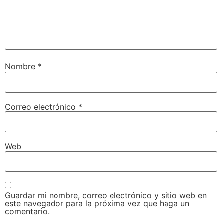
Nombre
*
Correo electrónico
*
Web
Guardar mi nombre, correo electrónico y sitio web en
este navegador para la próxima vez que haga un
comentario.