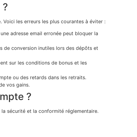
 ?
Voici les erreurs les plus courantes à éviter :
 une adresse email erronée peut bloquer la
s de conversion inutiles lors des dépôts et
ent sur les conditions de bonus et les
ompte ou des retards dans les retraits.
de vos gains.
ompte ?
la sécurité et la conformité réglementaire.