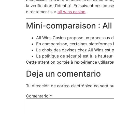
la vérification d’identité. En suivant ces con
directement sur
all wins casino
.
Mini-comparaison : Al
All Wins Casino propose un processus d’i
En comparaison, certaines plateformes im
Le choix des devises chez All Wins est p
La politique de sécurité est à la hauteur
Cette attention portée à l’expérience utilisat
Deja un comentario
Tu dirección de correo electrónico no será pu
Comentario
*