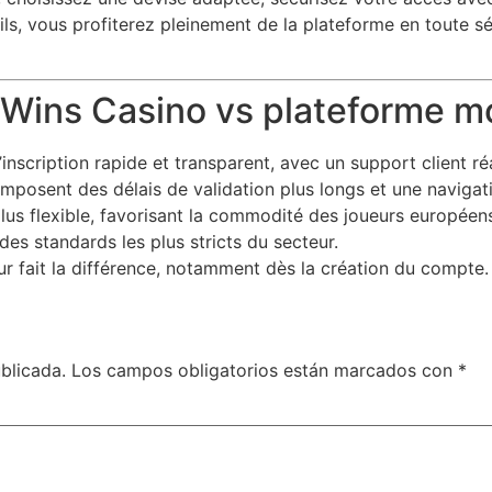
seils, vous profiterez pleinement de la plateforme en toute s
l Wins Casino vs plateforme 
nscription rapide et transparent, avec un support client réa
posent des délais de validation plus longs et une navigati
lus flexible, favorisant la commodité des joueurs européen
 des standards les plus stricts du secteur.
eur fait la différence, notamment dès la création du compte.
blicada.
Los campos obligatorios están marcados con
*