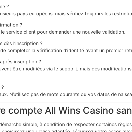
nce ?
usieurs pays européens, mais vérifiez toujours les restricti
firmation ?
 le service client pour demander une nouvelle validation.
 dès l’inscription ?
 compléter la vérification d’identité avant un premier retr
après inscription ?
ent être modifiées via le support, mais des modifications 
 ?
iaux. N’utilisez pas de mots courants ou vos dates de naiss
re compte All Wins Casino san
émarche simple, à condition de respecter certaines règles 
 choisissez une devise adaptée, sécurisez votre accès ave