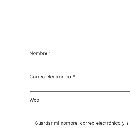
Nombre
*
Correo electrónico
*
Web
Guardar mi nombre, correo electrónico y s