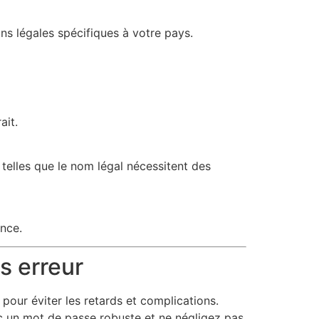
ons légales spécifiques à votre pays.
ait.
telles que le nom légal nécessitent des
ance.
s erreur
pour éviter les retards et complications.
c un mot de passe robuste et ne négligez pas