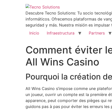
Descubre Tecno Solutions: Tu socio tecnológi
informáticos. Ofrecemos plataformas de vang
seguridad y más. Nuestra misión es impulsar 
Inicio
Infraestructura
Partners
Comment éviter le
All Wins Casino
Pourquoi la création d
All Wins Casino s’impose comme une plateform
un joueur, ouvrir un compte est la première é
apparence, peut comporter des pièges qui re
guidons pas à pas pour éviter les erreurs les 