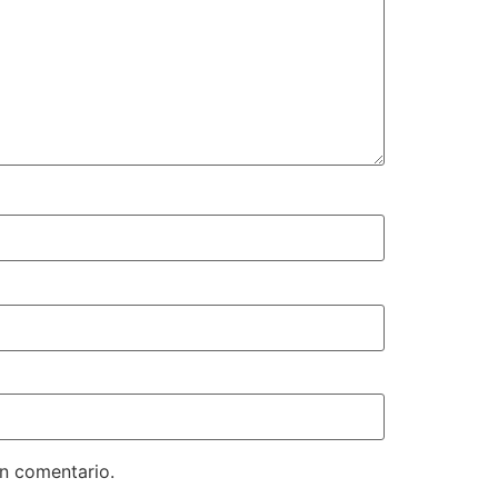
un comentario.