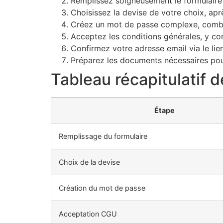
Remplissez soigneusement le formulaire
Choisissez la devise de votre choix, apr
Créez un mot de passe complexe, combin
Acceptez les conditions générales, y comp
Confirmez votre adresse email via le lie
Préparez les documents nécessaires pour la
Tableau récapitulatif 
Étape
Remplissage du formulaire
Choix de la devise
Création du mot de passe
Acceptation CGU