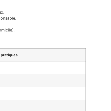
ux.
ponsable.
omicile).
 pratiques