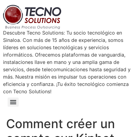
Descubre Tecno Solutions: Tu socio tecnológico en
Sinaloa. Con más de 15 años de experiencia, somos
líderes en soluciones tecnológicas y servicios
informáticos. Ofrecemos plataformas de vanguardia,
instalaciones llave en mano y una amplia gama de
servicios, desde telecomunicaciones hasta seguridad y
más. Nuestra misión es impulsar tus operaciones con
eficiencia y confianza. ¡Tu éxito tecnológico comienza
con Tecno Solutions!
Comment créer un