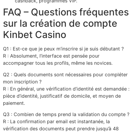
cashback, programmes VIP.
FAQ – Questions fréquentes
sur la création de compte
Kinbet Casino
Q1 : Est-ce que je peux m’inscrire si je suis débutant ?
R : Absolument, l’interface est pensée pour
accompagner tous les profils, même les novices.
Q2 : Quels documents sont nécessaires pour compléter
mon inscription ?
R : En général, une vérification d’identité est demandée :
pièce d’identité, justificatif de domicile, et moyen de
paiement.
Q3 : Combien de temps prend la validation du compte ?
R : La confirmation par email est instantanée, la
vérification des documents peut prendre jusqu’à 48