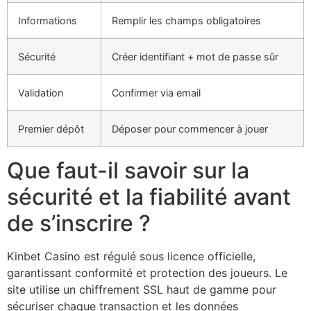
Informations
Remplir les champs obligatoires
Sécurité
Créer identifiant + mot de passe sûr
Validation
Confirmer via email
Premier dépôt
Déposer pour commencer à jouer
Que faut-il savoir sur la
sécurité et la fiabilité avant
de s’inscrire ?
Kinbet Casino est régulé sous licence officielle,
garantissant conformité et protection des joueurs. Le
site utilise un chiffrement SSL haut de gamme pour
sécuriser chaque transaction et les données