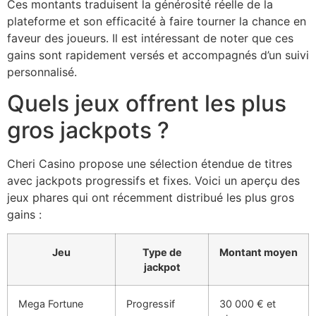
Ces montants traduisent la générosité réelle de la
plateforme et son efficacité à faire tourner la chance en
faveur des joueurs. Il est intéressant de noter que ces
gains sont rapidement versés et accompagnés d’un suivi
personnalisé.
Quels jeux offrent les plus
gros jackpots ?
Cheri Casino propose une sélection étendue de titres
avec jackpots progressifs et fixes. Voici un aperçu des
jeux phares qui ont récemment distribué les plus gros
gains :
Jeu
Type de
Montant moyen
jackpot
Mega Fortune
Progressif
30 000 € et