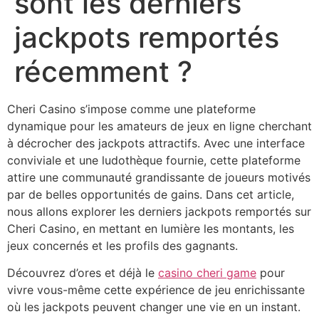
sont les derniers
jackpots remportés
récemment ?
Cheri Casino s’impose comme une plateforme
dynamique pour les amateurs de jeux en ligne cherchant
à décrocher des jackpots attractifs. Avec une interface
conviviale et une ludothèque fournie, cette plateforme
attire une communauté grandissante de joueurs motivés
par de belles opportunités de gains. Dans cet article,
nous allons explorer les derniers jackpots remportés sur
Cheri Casino, en mettant en lumière les montants, les
jeux concernés et les profils des gagnants.
Découvrez d’ores et déjà le
casino cheri game
pour
vivre vous-même cette expérience de jeu enrichissante
où les jackpots peuvent changer une vie en un instant.