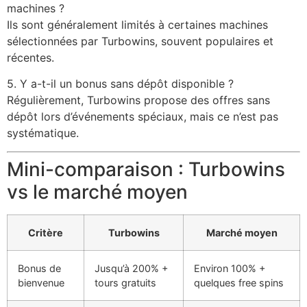
machines ?
Ils sont généralement limités à certaines machines
sélectionnées par Turbowins, souvent populaires et
récentes.
5. Y a-t-il un bonus sans dépôt disponible ?
Régulièrement, Turbowins propose des offres sans
dépôt lors d’événements spéciaux, mais ce n’est pas
systématique.
Mini-comparaison : Turbowins
vs le marché moyen
Critère
Turbowins
Marché moyen
Bonus de
Jusqu’à 200% +
Environ 100% +
bienvenue
tours gratuits
quelques free spins