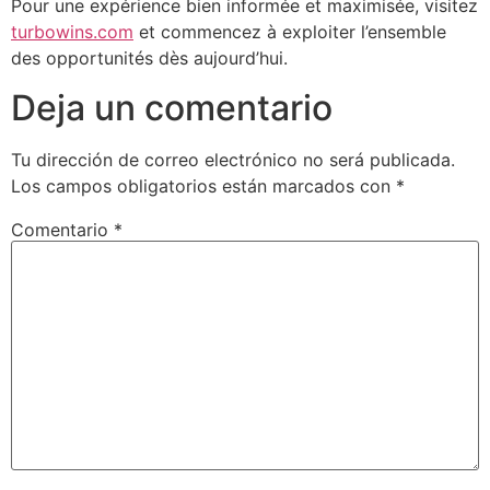
Pour une expérience bien informée et maximisée, visitez
turbowins.com
et commencez à exploiter l’ensemble
des opportunités dès aujourd’hui.
Deja un comentario
Tu dirección de correo electrónico no será publicada.
Los campos obligatorios están marcados con
*
Comentario
*