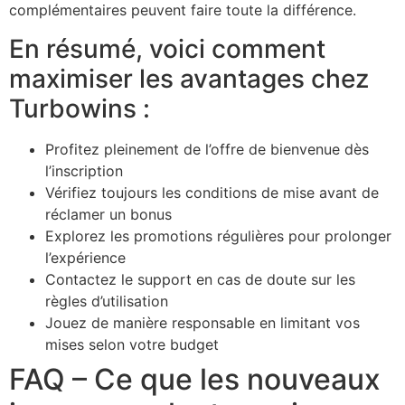
complémentaires peuvent faire toute la différence.
En résumé, voici comment
maximiser les avantages chez
Turbowins :
Profitez pleinement de l’offre de bienvenue dès
l’inscription
Vérifiez toujours les conditions de mise avant de
réclamer un bonus
Explorez les promotions régulières pour prolonger
l’expérience
Contactez le support en cas de doute sur les
règles d’utilisation
Jouez de manière responsable en limitant vos
mises selon votre budget
FAQ – Ce que les nouveaux