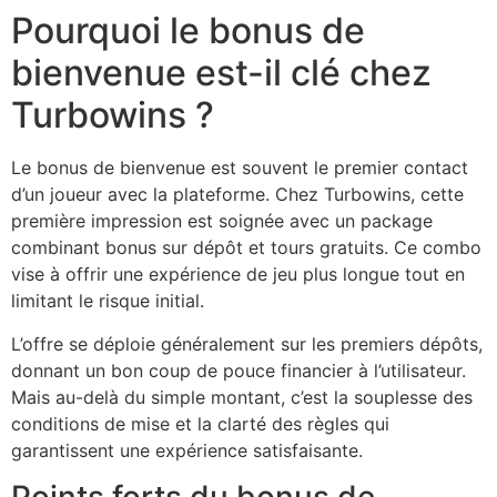
Pourquoi le bonus de
bienvenue est-il clé chez
Turbowins ?
Le bonus de bienvenue est souvent le premier contact
d’un joueur avec la plateforme. Chez Turbowins, cette
première impression est soignée avec un package
combinant bonus sur dépôt et tours gratuits. Ce combo
vise à offrir une expérience de jeu plus longue tout en
limitant le risque initial.
L’offre se déploie généralement sur les premiers dépôts,
donnant un bon coup de pouce financier à l’utilisateur.
Mais au-delà du simple montant, c’est la souplesse des
conditions de mise et la clarté des règles qui
garantissent une expérience satisfaisante.