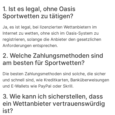
1. Ist es legal, ohne Oasis
Sportwetten zu tätigen?
Ja, es ist legal, bei lizenzierten Wettanbietern im
Internet zu wetten, ohne sich im Oasis-System zu
registrieren, solange die Anbieter den gesetzlichen
Anforderungen entsprechen.
2. Welche Zahlungsmethoden sind
am besten für Sportwetten?
Die besten Zahlungsmethoden sind solche, die sicher
und schnell sind, wie Kreditkarten, Banküberweisungen
und E-Wallets wie PayPal oder Skrill.
3. Wie kann ich sicherstellen, dass
ein Wettanbieter vertrauenswürdig
ist?