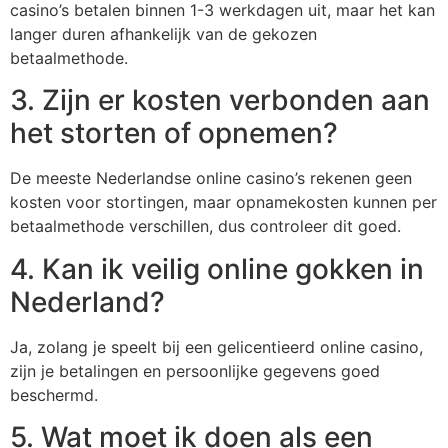
casino’s betalen binnen 1-3 werkdagen uit, maar het kan
langer duren afhankelijk van de gekozen
betaalmethode.
3. Zijn er kosten verbonden aan
het storten of opnemen?
De meeste Nederlandse online casino’s rekenen geen
kosten voor stortingen, maar opnamekosten kunnen per
betaalmethode verschillen, dus controleer dit goed.
4. Kan ik veilig online gokken in
Nederland?
Ja, zolang je speelt bij een gelicentieerd online casino,
zijn je betalingen en persoonlijke gegevens goed
beschermd.
5. Wat moet ik doen als een