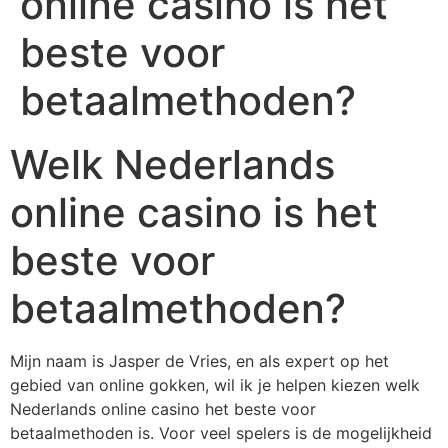
online casino is het
beste voor
betaalmethoden?
Welk Nederlands
online casino is het
beste voor
betaalmethoden?
Mijn naam is Jasper de Vries, en als expert op het
gebied van online gokken, wil ik je helpen kiezen welk
Nederlands online casino het beste voor
betaalmethoden is. Voor veel spelers is de mogelijkheid