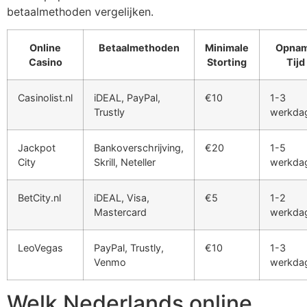
betaalmethoden vergelijken.
Online
Betaalmethoden
Minimale
Opna
Casino
Storting
Tijd
Casinolist.nl
iDEAL, PayPal,
€10
1-3
Trustly
werkda
Jackpot
Bankoverschrijving,
€20
1-5
City
Skrill, Neteller
werkda
BetCity.nl
iDEAL, Visa,
€5
1-2
Mastercard
werkda
LeoVegas
PayPal, Trustly,
€10
1-3
Venmo
werkda
Welk Nederlands online