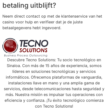
betaling uitblijft?
Neem direct contact op met de klantenservice van het
casino voor hulp en verifieer dat je de juiste
betaalgegevens hebt ingevoerd.
Descubre Tecno Solutions: Tu socio tecnológico en
Sinaloa. Con más de 15 años de experiencia, somos
líderes en soluciones tecnológicas y servicios
informáticos. Ofrecemos plataformas de vanguardia,
instalaciones llave en mano y una amplia gama de
servicios, desde telecomunicaciones hasta seguridad y
más. Nuestra misión es impulsar tus operaciones con
eficiencia y confianza. ¡Tu éxito tecnológico comienza
con Tecno Solutions!