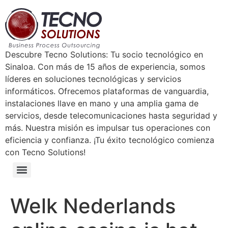
Descubre Tecno Solutions: Tu socio tecnológico en
Sinaloa. Con más de 15 años de experiencia, somos
líderes en soluciones tecnológicas y servicios
informáticos. Ofrecemos plataformas de vanguardia,
instalaciones llave en mano y una amplia gama de
servicios, desde telecomunicaciones hasta seguridad y
más. Nuestra misión es impulsar tus operaciones con
eficiencia y confianza. ¡Tu éxito tecnológico comienza
con Tecno Solutions!
Welk Nederlands