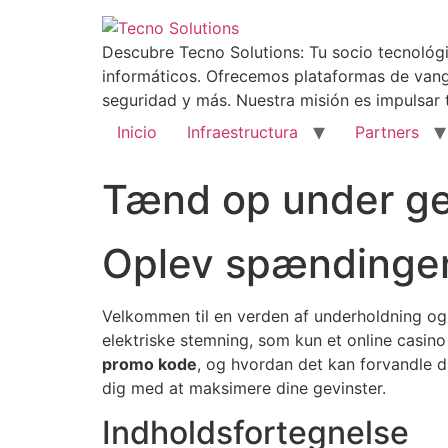
Descubre Tecno Solutions: Tu socio tecnológi
informáticos. Ofrecemos plataformas de vang
seguridad y más. Nuestra misión es impulsar 
Inicio
Infraestructura
Partners
Tænd op under ge
Oplev spændingen
Velkommen til en verden af underholdning og g
elektriske stemning, som kun et online casino 
promo kode
, og hvordan det kan forvandle di
dig med at maksimere dine gevinster.
Indholdsfortegnelse