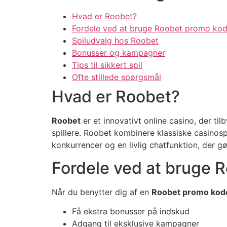
Hvad er Roobet?
Fordele ved at bruge Roobet promo ko
Spiludvalg hos Roobet
Bonusser og kampagner
Tips til sikkert spil
Ofte stillede spørgsmål
Hvad er Roobet?
Roobet
er et innovativt online casino, der ti
spillere. Roobet kombinere klassiske casinospi
konkurrencer og en livlig chatfunktion, der gø
Fordele ved at bruge 
Når du benytter dig af en
Roobet promo kod
Få ekstra bonusser på indskud
Adgang til eksklusive kampagner