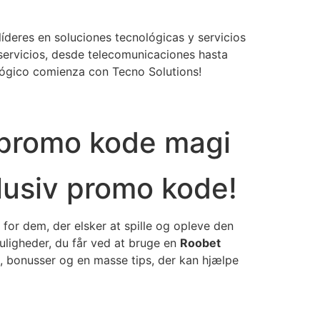
íderes en soluciones tecnológicas y servicios
servicios, desde telecomunicaciones hasta
ológico comienza con Tecno Solutions!
 promo kode magi
usiv promo kode!
for dem, der elsker at spille og opleve den
muligheder, du får ved at bruge en
Roobet
il, bonusser og en masse tips, der kan hjælpe