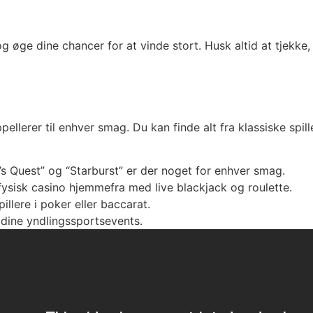
 øge dine chancer for at vinde stort. Husk altid at tjekke, 
pellerer til enhver smag. Du kan finde alt fra klassiske spill
s Quest” og “Starburst” er der noget for enhver smag.
ysisk casino hjemmefra med live blackjack og roulette.
llere i poker eller baccarat.
ine yndlingssportsevents.