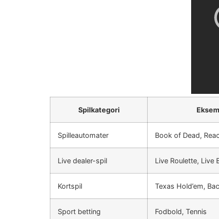
Spilkategori
Eksemp
Spilleautomater
Book of Dead, Rea
Live dealer-spil
Live Roulette, Live 
Kortspil
Texas Hold’em, Bac
Sport betting
Fodbold, Tennis