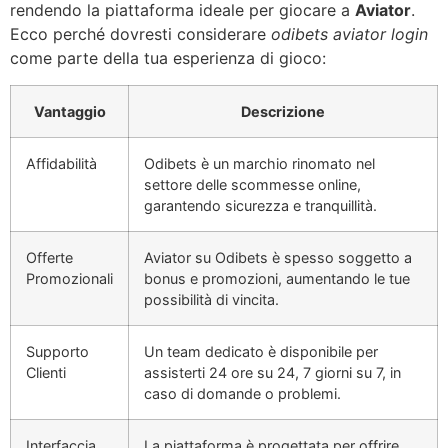
rendendo la piattaforma ideale per giocare a
Aviator
.
Ecco perché dovresti considerare
odibets aviator login
come parte della tua esperienza di gioco:
Vantaggio
Descrizione
Affidabilità
Odibets è un marchio rinomato nel
settore delle scommesse online,
garantendo sicurezza e tranquillità.
Offerte
Aviator su Odibets è spesso soggetto a
Promozionali
bonus e promozioni, aumentando le tue
possibilità di vincita.
Supporto
Un team dedicato è disponibile per
Clienti
assisterti 24 ore su 24, 7 giorni su 7, in
caso di domande o problemi.
Interfaccia
La piattaforma è progettata per offrire