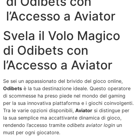
di Odibets con
l’Accesso a Aviator
Svela il Volo Magico
di Odibets con
l’Accesso a Aviator
Se sei un appassionato del brivido del gioco online,
Odibets
è la tua destinazione ideale. Questo operatore
di scommesse ha preso piede nel mondo del gaming
per la sua innovativa piattaforma e i giochi coinvolgenti.
Tra le varie opzioni disponibili,
Aviator
si distingue per
la sua semplice ma accattivante dinamica di gioco,
rendendo l’accesso tramite
odibets aviator login
un
must per ogni giocatore.