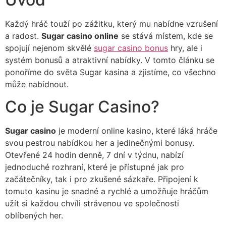
Každý hráč touží po zážitku, který mu nabídne vzrušení
a radost.
Sugar casino online
se stává místem, kde se
spojují nejenom skvělé
sugar casino bonus
hry, ale i
systém bonusů a atraktivní nabídky. V tomto článku se
ponoříme do světa Sugar kasina a zjistíme, co všechno
může nabídnout.
Co je Sugar Casino?
Sugar casino
je moderní online kasino, které láká hráče
svou pestrou nabídkou her a jedinečnými bonusy.
Otevřené 24 hodin denně, 7 dní v týdnu, nabízí
jednoduché rozhraní, které je přístupné jak pro
začátečníky, tak i pro zkušené sázkaře. Připojení k
tomuto kasinu je snadné a rychlé a umožňuje hráčům
užít si každou chvíli strávenou ve společnosti
oblíbených her.