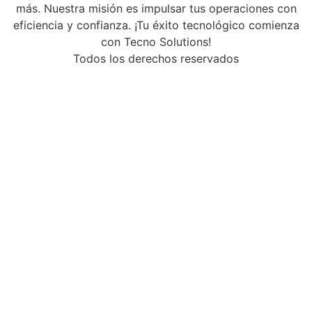
más. Nuestra misión es impulsar tus operaciones con
eficiencia y confianza. ¡Tu éxito tecnológico comienza
con Tecno Solutions!
Todos los derechos reservados