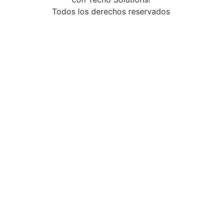
Todos los derechos reservados