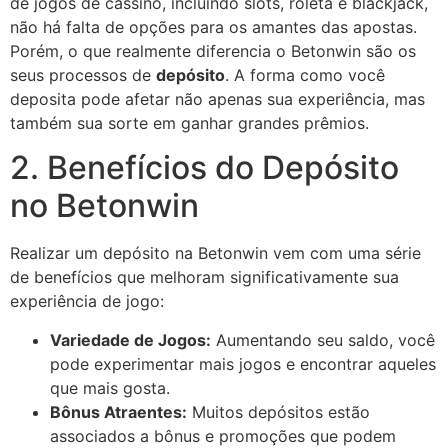
de jogos de cassino, incluindo slots, roleta e blackjack,
não há falta de opções para os amantes das apostas.
Porém, o que realmente diferencia o Betonwin são os
seus processos de
depósito
. A forma como você
deposita pode afetar não apenas sua experiência, mas
também sua sorte em ganhar grandes prêmios.
2. Benefícios do Depósito
no Betonwin
Realizar um depósito na Betonwin vem com uma série
de benefícios que melhoram significativamente sua
experiência de jogo:
Variedade de Jogos:
Aumentando seu saldo, você
pode experimentar mais jogos e encontrar aqueles
que mais gosta.
Bônus Atraentes:
Muitos depósitos estão
associados a bônus e promoções que podem