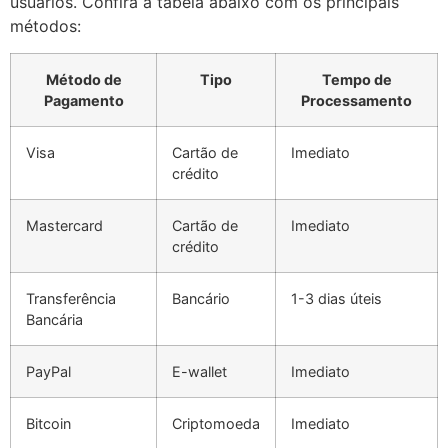
usuários. Confira a tabela abaixo com os principais
métodos:
Método de
Tipo
Tempo de
Pagamento
Processamento
Visa
Cartão de
Imediato
crédito
Mastercard
Cartão de
Imediato
crédito
Transferência
Bancário
1-3 dias úteis
Bancária
PayPal
E-wallet
Imediato
Bitcoin
Criptomoeda
Imediato