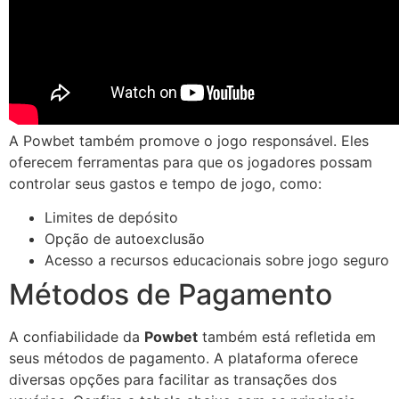
A Powbet também promove o jogo responsável. Eles
oferecem ferramentas para que os jogadores possam
controlar seus gastos e tempo de jogo, como:
Limites de depósito
Opção de autoexclusão
Acesso a recursos educacionais sobre jogo seguro
Métodos de Pagamento
A confiabilidade da
Powbet
também está refletida em
seus métodos de pagamento. A plataforma oferece
diversas opções para facilitar as transações dos