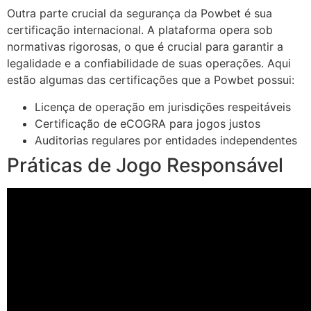
Outra parte crucial da segurança da Powbet é sua
certificação internacional. A plataforma opera sob
normativas rigorosas, o que é crucial para garantir a
legalidade e a confiabilidade de suas operações. Aqui
estão algumas das certificações que a Powbet possui:
Licença de operação em jurisdições respeitáveis
Certificação de eCOGRA para jogos justos
Auditorias regulares por entidades independentes
Práticas de Jogo Responsável