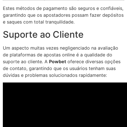
Estes métodos de pagamento são seguros e confiáveis,
garantindo que os apostadores possam fazer depósitos
e saques com total tranquilidade.
Suporte ao Cliente
Um aspecto muitas vezes negligenciado na avaliação
de plataformas de apostas online é a qualidade do
suporte ao cliente. A
Powbet
oferece diversas opções
de contato, garantindo que os usuários tenham suas
dúvidas e problemas solucionados rapidamente: