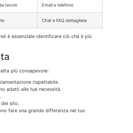
da tavolo
Email e telefono
rte
Chat e FAQ dettagliate
ndi è essenziale identificare ciò che è più
lta
scelta più consapevole:
olamentazione rispettabile.
no adatti alle tue necessità.
.
del sito.
no fare una grande differenza nel tuo