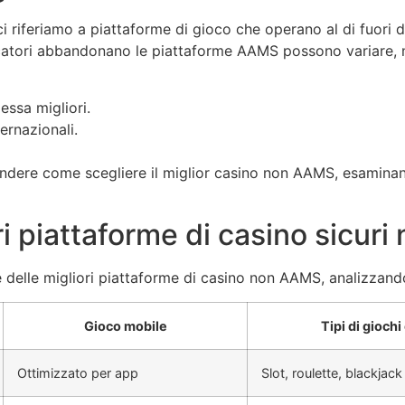
i riferiamo a piattaforme di gioco che operano al di fuori 
ocatori abbandonano le piattaforme AAMS possono variare, 
essa migliori.
ernazionali.
dere come scegliere il miglior casino non AAMS, esaminando
ri piattaforme di casino sicur
ne delle migliori piattaforme di casino non AAMS, analizzando
Gioco mobile
Tipi di giochi
Ottimizzato per app
Slot, roulette, blackjack