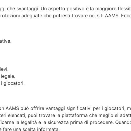
 che svantaggi. Un aspetto positivo è la maggiore flessibilit
 protezioni adeguate che potresti trovare nei siti AAMS. Ecc
ativa.
ievi.
legale.
i giocatori.
non AAMS può offrire vantaggi significativi per i giocatori, 
teri elencati, puoi trovare la piattaforma che meglio si adat
icarne la legalità e la sicurezza prima di procedere. Quando
 è fare una scelta informata.