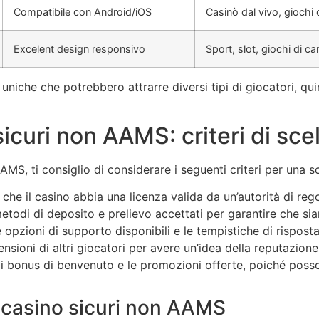
Compatibile con Android/iOS
Casinò dal vivo, giochi 
Excelent design responsivo
Sport, slot, giochi di ca
uniche che potrebbero attrarre diversi tipi di giocatori, qui
curi non AAMS: criteri di sce
AMS, ti consiglio di considerare i seguenti criteri per una 
 che il casino abbia una licenza valida da un’autorità di reg
metodi di deposito e prelievo accettati per garantire che sia
 opzioni di supporto disponibili e le tempistiche di risposta
nsioni di altri giocatori per avere un’idea della reputazione 
 bonus di benvenuto e le promozioni offerte, poiché posso
i casino sicuri non AAMS