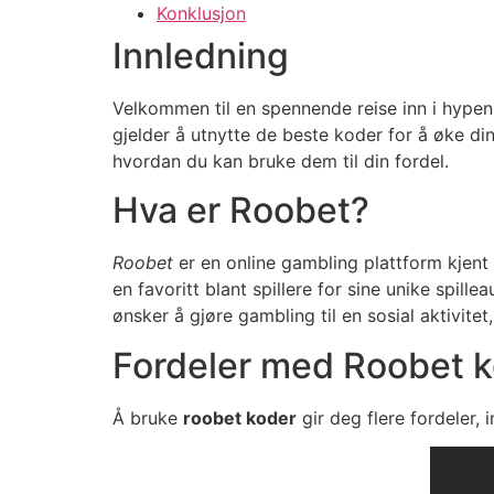
Konklusjon
Innledning
Velkommen til en spennende reise inn i hype
gjelder å utnytte de beste koder for å øke di
hvordan du kan bruke dem til din fordel.
Hva er Roobet?
Roobet
er en online gambling plattform kjent 
en favoritt blant spillere for sine unike spill
ønsker å gjøre gambling til en sosial aktivitet
Fordeler med Roobet 
Å bruke
roobet koder
gir deg flere fordeler, i