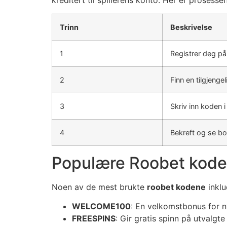
kreditert til spillerens konto. Her er prosessen 
Trinn
Beskrivelse
1
Registrer deg p
2
Finn en tilgjenge
3
Skriv inn koden i
4
Bekreft og se b
Populære Roobet kode
Noen av de mest brukte
roobet kodene
inklu
WELCOME100
: En velkomstbonus for ny
FREESPINS
: Gir gratis spinn på utvalgte