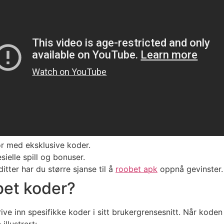
or med eksklusive koder.
sielle spill og bonuser.
itter har du større sjanse til å
roobet apk
oppnå gevinster.
bet koder?
rive inn spesifikke koder i sitt brukergrensesnitt. Når kode