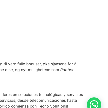
 til verdifulle bonuser, øke sjansene for å
lene dine, og nyt mulighetene som
Roobet
íderes en soluciones tecnológicas y servicios
servicios, desde telecomunicaciones hasta
ológico comienza con Tecno Solutions!