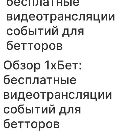
бесплатные
видеотрансляции
событий для
бетторов
Обзор 1хБет:
бесплатные
видеотрансляции
событий для
бетторов