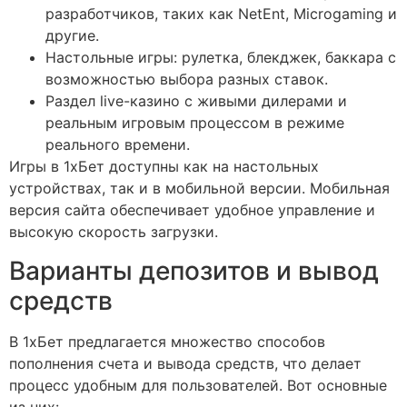
разработчиков, таких как NetEnt, Microgaming и
другие.
Настольные игры: рулетка, блекджек, баккара с
возможностью выбора разных ставок.
Раздел live-казино с живыми дилерами и
реальным игровым процессом в режиме
реального времени.
Игры в 1хБет доступны как на настольных
устройствах, так и в мобильной версии. Мобильная
версия сайта обеспечивает удобное управление и
высокую скорость загрузки.
Варианты депозитов и вывод
средств
В 1хБет предлагается множество способов
пополнения счета и вывода средств, что делает
процесс удобным для пользователей. Вот основные
из них: