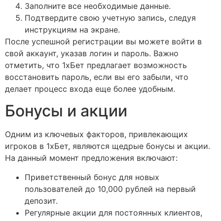
Заполните все необходимые данные.
Подтвердите свою учетную запись, следуя
инструкциям на экране.
После успешной регистрации вы можете войти в
свой аккаунт, указав логин и пароль. Важно
отметить, что 1хБет предлагает возможность
восстановить пароль, если вы его забыли, что
делает процесс входа еще более удобным.
Бонусы и акции
Одним из ключевых факторов, привлекающих
игроков в 1хБет, являются щедрые бонусы и акции.
На данный момент предложения включают:
Приветственный бонус для новых
пользователей до 10,000 рублей на первый
депозит.
Регулярные акции для постоянных клиентов,