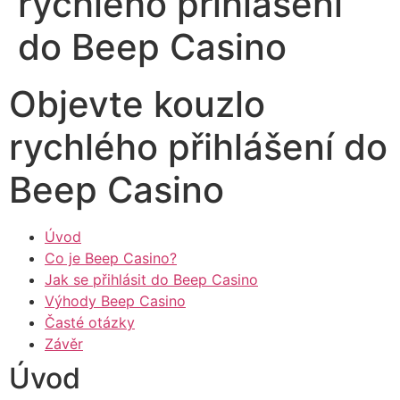
rychlého přihlášení
do Beep Casino
Objevte kouzlo
rychlého přihlášení do
Beep Casino
Úvod
Co je Beep Casino?
Jak se přihlásit do Beep Casino
Výhody Beep Casino
Časté otázky
Závěr
Úvod