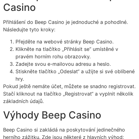
Casino
Přihlášení do Beep Casino je jednoduché a pohodlné.
Následujte tyto kroky:
Přejděte na webové stránky Beep Casino.
Klikněte na tlačítko „Přihlásit se“ umístěné v
pravém horním rohu obrazovky.
Zadejte svou e-mailovou adresu a heslo.
Stiskněte tlačítko „Odeslat“ a užijte si své oblíbené
hry.
Pokud ještě nemáte účet, můžete se snadno registrovat.
Stačí kliknout na tlačítko „Registrovat“ a vyplnit několik
základních údajů.
Výhody Beep Casino
Beep Casino si zakládá na poskytování jedinečného
herního zážitku. Zde jsou některé z hlavních výhod: