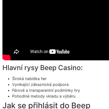
Hlavní rysy Beep Casino:
Široká nabídka her
Vynikající zákaznická podpora
Férové a transparentní podmínky hry
Pohodlné metody vkladu a výběru
Jak se přihlásit do Beep