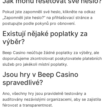
Jak mohu resetovat své heslo?
Pokud jste zapomněli své heslo, klikněte na odkaz
„Zapomněli jste heslo?“ na přihlašovací stránce a
postupujte podle pokynů pro obnovení.
Existují nějaké poplatky za
výběr?
Beep Casino neúčtuje žádné poplatky za výběry, ale
doporučujeme zkontrolovat poskytovatele platebních
služeb pro jakékoli místní poplatky.
Jsou hry v Beep Casino
spravedlivé?
Ano, všechny hry jsou pravidelně testovány a
auditovány nezávislými organizacemi, aby se zajistila
férovost a transparentnost.