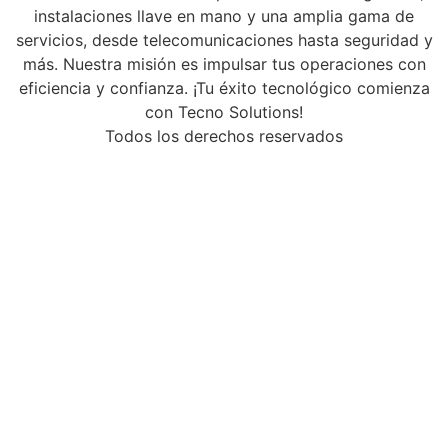
instalaciones llave en mano y una amplia gama de
servicios, desde telecomunicaciones hasta seguridad y
más. Nuestra misión es impulsar tus operaciones con
eficiencia y confianza. ¡Tu éxito tecnológico comienza
con Tecno Solutions!
Todos los derechos reservados