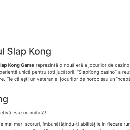
ul Slap Kong
Slap Kong Game
reprezintă o nouă eră a jocurilor de cazino 
xperiență unică pentru toți jucătorii. “SlapKong casino” a re
toare. Fie că ești un veteran al jocurilor de noroc sau un înc
ng
activă este nelimitată!
le mai mari scoruri, îmbunătățindu-ți abilitățile în fiecare ru