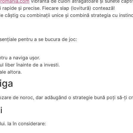
gromania.com
vibrantă de culori atrăgătoare și sunete capti
rapide și precise. Fiecare slap (lovitură) contează!
e câștig cu combinații unice și combină strategia cu instinc
sențiale pentru a se bucura de joc:
ntru a naviga ușor.
l liber înainte de a investi.
ale altora.
iga
dozare de noroc, dar adăugând o strategie bună poți să-ți cr
i
i. Ia în considerare: