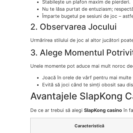
Stabilește un plafon maxim de pierderi.
Nu te lăsa purtat de entuziasm; respectă-
Împarte bugetul pe sesiuni de joc – astfel
2. Observarea Jocului
Urmărirea stilului de joc al altor jucători poat
3. Alege Momentul Potrivi
Unele momente pot aduce mai mult noroc decâ
Joacă în orele de vârf pentru mai multe 
Evită să joci când te simți obosit sau dis
Avantajele SlapKong C
De ce ar trebui să alegi
SlapKong casino
în f
Caracteristică