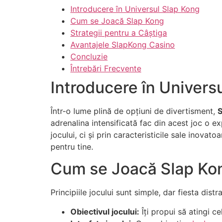
Introducere în Universul Slap Kong
Cum se Joacă Slap Kong
Strategii pentru a Câștiga
Avantajele SlapKong Casino
Concluzie
Întrebări Frecvente
Introducere în Univers
Într-o lume plină de opțiuni de divertisment,
adrenalina intensificată fac din acest joc o e
jocului, ci și prin caracteristicile sale inova
pentru tine.
Cum se Joacă Slap Ko
Principiile jocului sunt simple, dar fiesta distr
Obiectivul jocului:
Îți propui să atingi ce