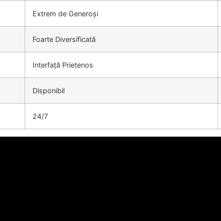
Extrem de Generoși
Foarte Diversificată
Interfață Prietenos
Disponibil
24/7