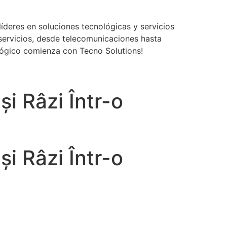
íderes en soluciones tecnológicas y servicios
servicios, desde telecomunicaciones hasta
ológico comienza con Tecno Solutions!
și Râzi Într-o
și Râzi Într-o