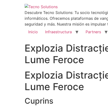
Descubre Tecno Solutions: Tu socio tecnológi
informáticos. Ofrecemos plataformas de vang
seguridad y más. Nuestra misión es impulsar 
Inicio
Infraestructura
Partners
Explozia Distracți
Lume Feroce
Explozia Distracți
Lume Feroce
Cuprins