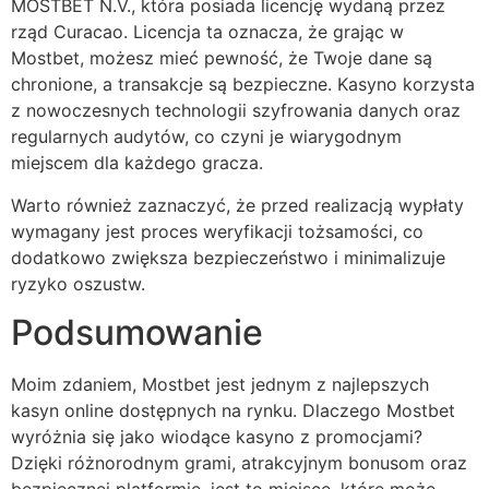
MOSTBET N.V., która posiada licencję wydaną przez
rząd Curacao. Licencja ta oznacza, że grając w
Mostbet, możesz mieć pewność, że Twoje dane są
chronione, a transakcje są bezpieczne. Kasyno korzysta
z nowoczesnych technologii szyfrowania danych oraz
regularnych audytów, co czyni je wiarygodnym
miejscem dla każdego gracza.
Warto również zaznaczyć, że przed realizacją wypłaty
wymagany jest proces weryfikacji tożsamości, co
dodatkowo zwiększa bezpieczeństwo i minimalizuje
ryzyko oszustw.
Podsumowanie
Moim zdaniem, Mostbet jest jednym z najlepszych
kasyn online dostępnych na rynku. Dlaczego Mostbet
wyróżnia się jako wiodące kasyno z promocjami?
Dzięki różnorodnym grami, atrakcyjnym bonusom oraz
bezpiecznej platformie, jest to miejsce, które może