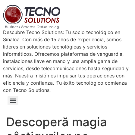
Descubre Tecno Solutions: Tu socio tecnológico en
Sinaloa. Con más de 15 años de experiencia, somos
líderes en soluciones tecnológicas y servicios
informáticos. Ofrecemos plataformas de vanguardia,
instalaciones llave en mano y una amplia gama de
servicios, desde telecomunicaciones hasta seguridad y
más. Nuestra misión es impulsar tus operaciones con
eficiencia y confianza. ¡Tu éxito tecnológico comienza
con Tecno Solutions!
Descoperă magia