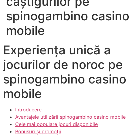
câștigurilor pe
spinogambino casino
mobile
Experiența unică a
jocurilor de noroc pe
spinogambino casino
mobile
Introducere
Avantajele utilizării spinogambino casino mobile
Cele mai populare jocuri disponibile
Bonusuri și promoții