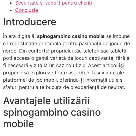
Securitate și suport pentru clienți
Concluzie
Introducere
În era digitală,
spinogambino casino mobile
se impune
ca o destinație principală pentru pasionații de jocuri de
noroc. Din confortul propriului tău telefon sau tabletă,
poți accesa o gamă variată de jocuri captivante, fără a
fi necesară vizita la un cazinou fizic. Acest articol își
propune să exploreze toate aspectele fascinante ale
platformei de joc mobil, oferindu-ți informații utile și
sfaturi pentru a te bucura de o experiență de neuitat.
Avantajele utilizării
spinogambino casino
mobile