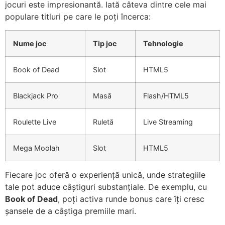
jocuri este impresionantă. Iată câteva dintre cele mai
populare titluri pe care le poți încerca:
Nume joc
Tip joc
Tehnologie
Book of Dead
Slot
HTML5
Blackjack Pro
Masă
Flash/HTML5
Roulette Live
Ruletă
Live Streaming
Mega Moolah
Slot
HTML5
Fiecare joc oferă o experiență unică, unde strategiile
tale pot aduce câștiguri substanțiale. De exemplu, cu
Book of Dead
, poți activa runde bonus care îți cresc
șansele de a câștiga premiile mari.