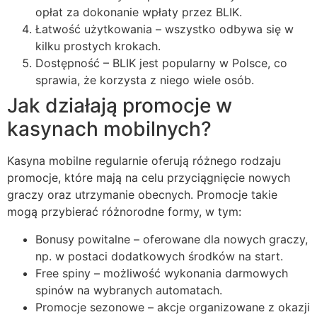
opłat za dokonanie wpłaty przez BLIK.
Łatwość użytkowania – wszystko odbywa się w
kilku prostych krokach.
Dostępność – BLIK jest popularny w Polsce, co
sprawia, że korzysta z niego wiele osób.
Jak działają promocje w
kasynach mobilnych?
Kasyna mobilne regularnie oferują różnego rodzaju
promocje, które mają na celu przyciągnięcie nowych
graczy oraz utrzymanie obecnych. Promocje takie
mogą przybierać różnorodne formy, w tym:
Bonusy powitalne – oferowane dla nowych graczy,
np. w postaci dodatkowych środków na start.
Free spiny – możliwość wykonania darmowych
spinów na wybranych automatach.
Promocje sezonowe – akcje organizowane z okazji