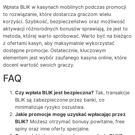
Wpłata BLIK w kasynach mobilnych podczas promocji
to rozwiązanie, które dostarcza graczom wielu
korzyści. Szybkość, bezpieczeństwo oraz możliwość
aktywacji różnorodnych bonusów sprawiają, że jest to
metoda, której warto spróbować. Warto być na bieżąco
z ofertami kasyn, aby maksymalnie wykorzystać
dostępne promocje. Ostatecznie, kluczowym
elementem jest wybór zaufanego kasyna online, które
doceni wartość swoich graczy.
FAQ
Czy wpłata BLIK jest bezpieczna?
Tak, transakcje
BLIK są zabezpieczone przez banki, co
minimalizuje ryzyko oszustwa.
Jakie promocje mogę uzyskać wpłacając przez
BLIK?
Możesz otrzymać bonusy powitalne, free
spiny oraz inne oferty specjalne.