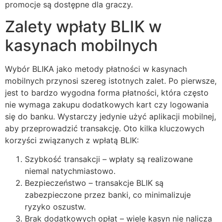
promocje są dostępne dla graczy.
Zalety wpłaty BLIK w
kasynach mobilnych
Wybór BLIKA jako metody płatności w kasynach
mobilnych przynosi szereg istotnych zalet. Po pierwsze,
jest to bardzo wygodna forma płatności, która często
nie wymaga zakupu dodatkowych kart czy logowania
się do banku. Wystarczy jedynie użyć aplikacji mobilnej,
aby przeprowadzić transakcję. Oto kilka kluczowych
korzyści związanych z wpłatą BLIK:
Szybkość transakcji – wpłaty są realizowane
niemal natychmiastowo.
Bezpieczeństwo – transakcje BLIK są
zabezpieczone przez banki, co minimalizuje
ryzyko oszustw.
Brak dodatkowych opłat – wiele kasyn nie nalicza