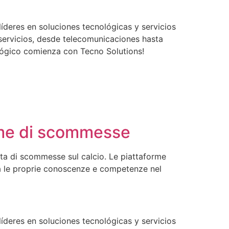
íderes en soluciones tecnológicas y servicios
servicios, desde telecomunicaciones hasta
ológico comienza con Tecno Solutions!
orme di scommesse
ta di scommesse sul calcio. Le piattaforme
va le proprie conoscenze e competenze nel
íderes en soluciones tecnológicas y servicios