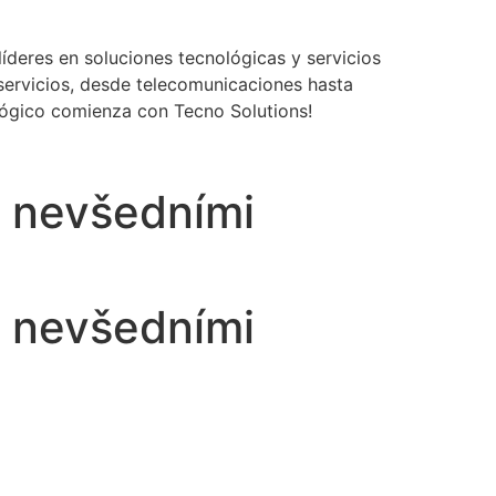
íderes en soluciones tecnológicas y servicios
servicios, desde telecomunicaciones hasta
ológico comienza con Tecno Solutions!
a nevšedními
a nevšedními