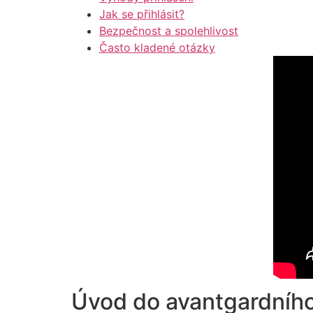
Jak se přihlásit?
Bezpečnost a spolehlivost
Často kladené otázky
Úvod do avantgardního