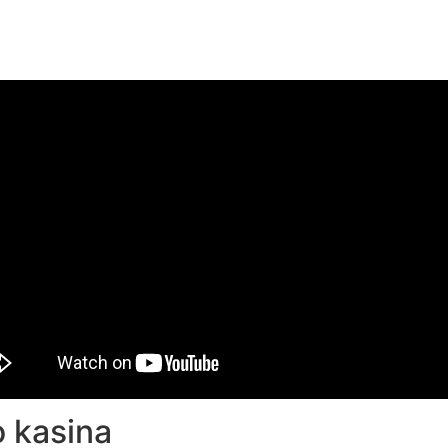
 kasina