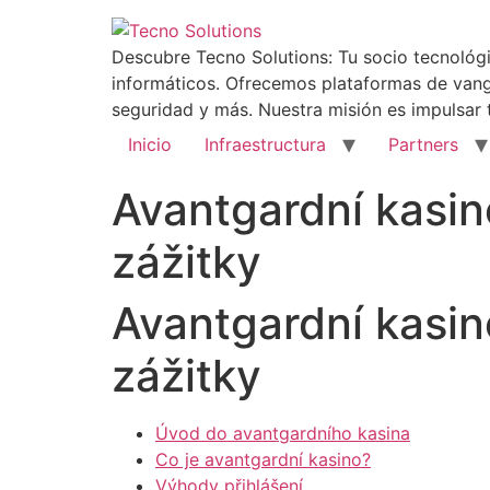
Ir
al
Descubre Tecno Solutions: Tu socio tecnológi
contenido
informáticos. Ofrecemos plataformas de vang
seguridad y más. Nuestra misión es impulsar 
Inicio
Infraestructura
Partners
Avantgardní kasin
zážitky
Avantgardní kasin
zážitky
Úvod do avantgardního kasina
Co je avantgardní kasino?
Výhody přihlášení