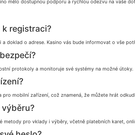
asino mělo dostupnou podporu a rychlou odezvu na vaše do
k registraci?
i a doklad o adrese. Kasino vás bude informovat o vše po
 bezpečí?
stní protokoly a monitoruje své systémy na možné útoky.
ízení?
a pro mobilní zařízení, což znamená, že můžete hrát odkudk
a výběru?
é metody pro vklady i výběry, včetně platebních karet, onl
své heslo?